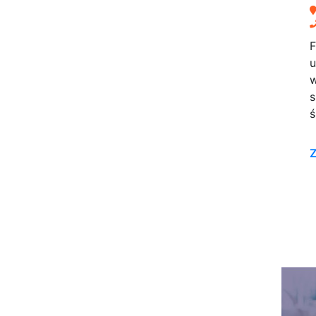
F
u
w
s
ś
Z