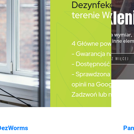
DezWorms
Pan