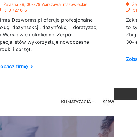
Żelazna 89, 00-879 Warszawa, mazowieckie
Że
510 727 616
51
irma Dezworms.pl oferuje profesjonalne
Zakł
sługi dezynsekcji, dezynfekcji i deratyzacji
to s
 Warszawie i okolicach. Zespół
Zbig
pecjalistów wykorzystuje nowoczesne
30-l
rodki i sprzęt,
Zoba
obacz firmę