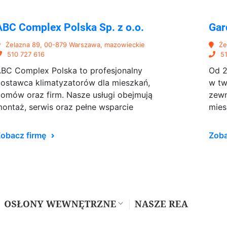
ABC Complex Polska Sp. z o.o.
Gar
Żelazna 89, 00-879 Warszawa, mazowieckie
Że
510 727 616
51
BC Complex Polska to profesjonalny
Od 2
ostawca klimatyzatorów dla mieszkań,
w tw
omów oraz firm. Nasze usługi obejmują
zewn
ontaż, serwis oraz pełne wsparcie
mies
obacz firmę
Zoba