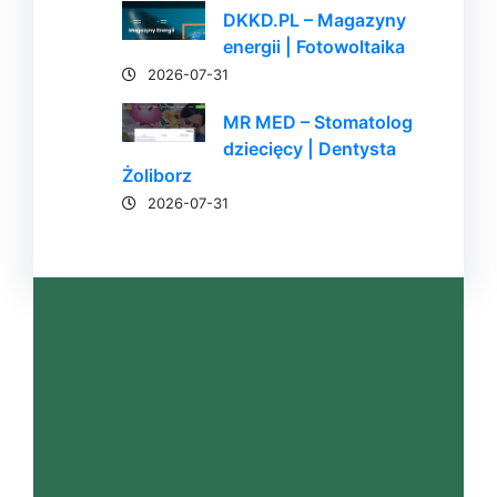
DKKD.PL – Magazyny
energii | Fotowoltaika
2026-07-31
MR MED – Stomatolog
dziecięcy | Dentysta
Żoliborz
2026-07-31