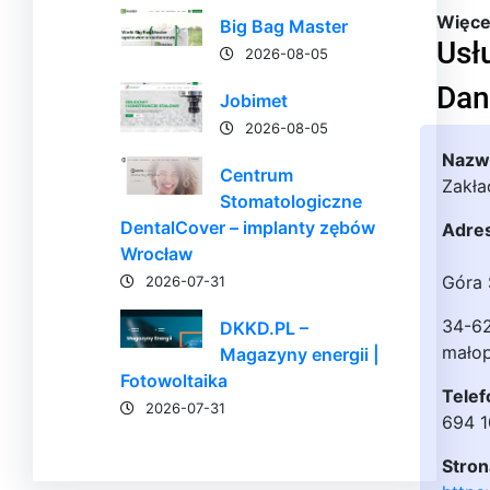
Więcej
Big Bag Master
Usł
2026-08-05
Dan
Jobimet
2026-08-05
Nazwa
Centrum
Zakła
Stomatologiczne
DentalCover – implanty zębów
Adre
Wrocław
Góra 
2026-07-31
34-6
DKKD.PL –
małop
Magazyny energii |
Fotowoltaika
Telef
2026-07-31
694 
Stron