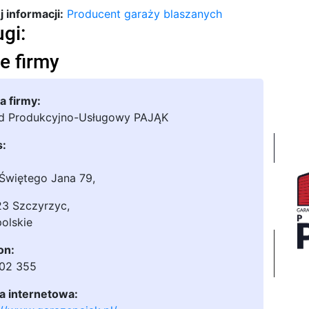
 informacji:
Producent garaży blaszanych
ugi:
e firmy
 firmy:
d Produkcyjno-Usługowy PAJĄK
s:
Świętego Jana 79
,
23 Szczyrzyc
,
olskie
on:
102 355
a internetowa: