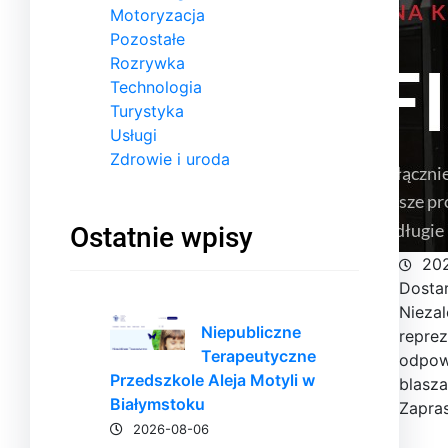
Motoryzacja
Pozostałe
Rozrywka
Technologia
Turystyka
Usługi
Zdrowie i uroda
Ostatnie wpisy
20
Dosta
Nieza
Niepubliczne
reprez
Terapeutyczne
odpow
Przedszkole Aleja Motyli w
blasza
Białymstoku
Zapra
2026-08-06