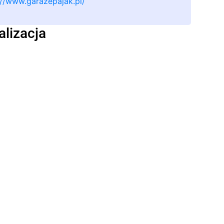
://www.garazepajak.pl/
alizacja