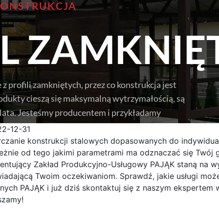
22-12-31
rczanie konstrukcji stalowych dopasowanych do indywidua
leżnie od tego
jakimi parametrami ma odznaczać się Twój g
entujący Zakład Produkcyjno-Usługowy PAJĄK staną na wys
iadającą Twoim oczekiwaniom. Sprawdź, jakie usługi moż
nych PAJĄK i już dziś skontaktuj się z naszym ekspertem 
szamy!