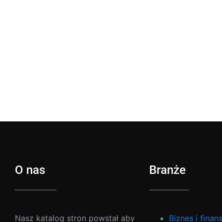
O nas
Branże
Nasz katalog stron powstał aby
Biznes i finan