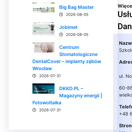
Więcej
Big Bag Master
Usł
2026-08-05
Dan
Jobimet
2026-08-05
Nazwa
Centrum
Szkoł
Stomatologiczne
DentalCover – implanty zębów
Adre
Wrocław
ul. N
2026-07-31
60-8
DKKD.PL –
wielk
Magazyny energii |
Fotowoltaika
Telef
2026-07-31
+48 
Stron