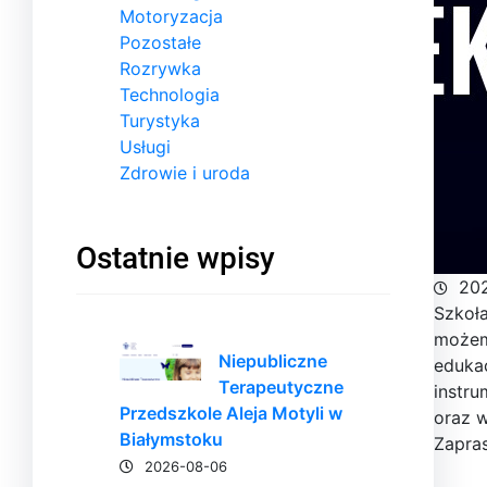
Motoryzacja
Pozostałe
Rozrywka
Technologia
Turystyka
Usługi
Zdrowie i uroda
Ostatnie wpisy
20
Szkoł
możem
Niepubliczne
edukac
Terapeutyczne
instru
Przedszkole Aleja Motyli w
oraz w
Białymstoku
Zapra
2026-08-06