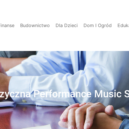
Finanse
Budownictwo
Dla Dzieci
Dom I Ogród
Eduk
zyczna Performance Music S