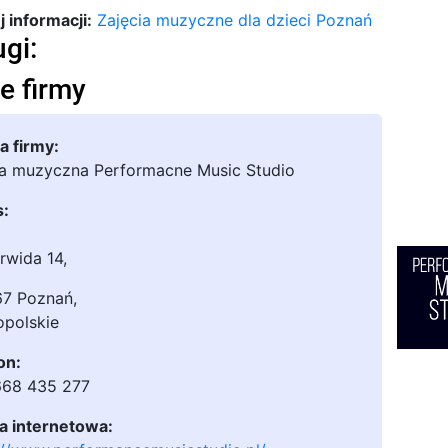
 informacji:
Zajęcia muzyczne dla dzieci Poznań
ugi:
e firmy
 firmy:
a muzyczna Performacne Music Studio
s:
orwida 14
,
67 Poznań
,
opolskie
on:
668 435 277
a internetowa: