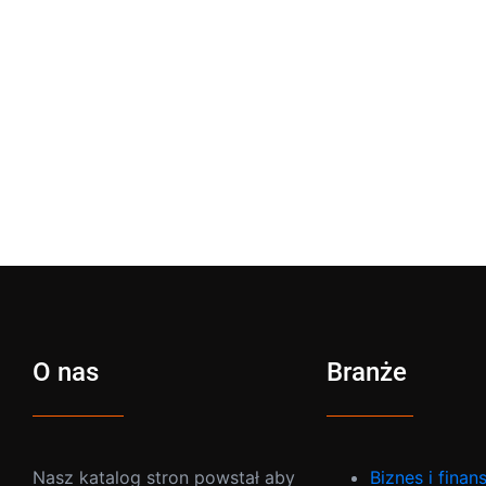
O nas
Branże
Nasz katalog stron powstał aby
Biznes i finan