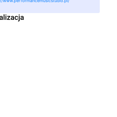
://www.performancemusicstudio.pl/
alizacja