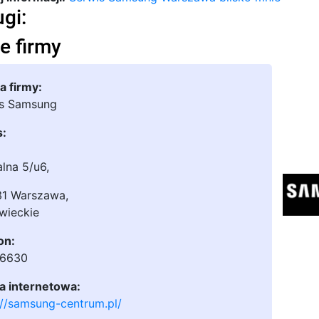
ugi:
e firmy
 firmy:
is Samsung
s:
alna 5/u6
,
31 Warszawa
,
wieckie
on:
36630
a internetowa:
://samsung-centrum.pl/