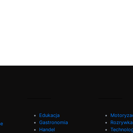
Edukacja
Motoryza
Gastronomia
Rozrywka
se
Handel
Technolog