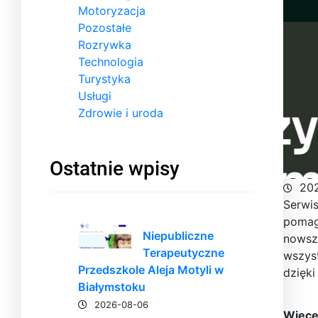
Motoryzacja
Pozostałe
Rozrywka
Technologia
Turystyka
Usługi
Zdrowie i uroda
Ostatnie wpisy
20
Serwis
pomag
Niepubliczne
nowsze
Terapeutyczne
wszyst
Przedszkole Aleja Motyli w
dzięki
Białymstoku
2026-08-06
Więcej