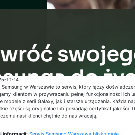
25-10-14
 Samsung w Warszawie to serwis, który łączy doświadczenie
amy klientom w przywracaniu pełnej funkcjonalności ich
 modele z serii Galaxy, jak i starsze urządzenia. Każda 
kie części są oryginalne lub posiadają certyfikat jakości.
 czemu nasi klienci chętnie do nas wracają.
 informacji:
Serwis Samsung Warszawa blisko mnie