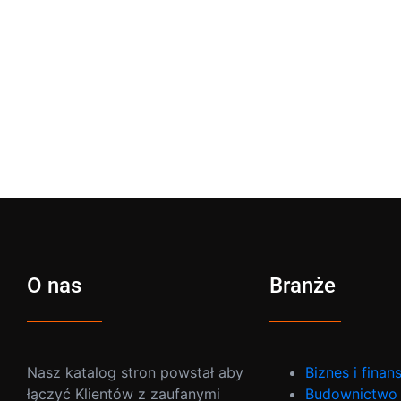
O nas
Branże
Nasz katalog stron powstał aby
Biznes i finan
łączyć Klientów z zaufanymi
Budownictwo