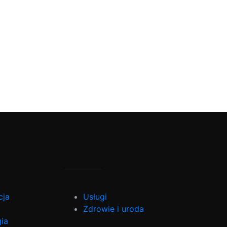
cja
Usługi
Zdrowie i uroda
ia