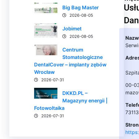
Usł
Big Bag Master
2026-08-05
Dan
Jobimet
2026-08-05
Nazwa
Serw
Centrum
Stomatologiczne
Adre
DentalCover – implanty zębów
Wrocław
Szpit
2026-07-31
00-0
mazo
DKKD.PL –
Magazyny energii |
Telef
Fotowoltaika
7311
2026-07-31
Stron
https