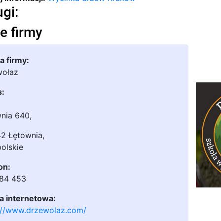
ugi:
e firmy
 firmy:
wołaz
s:
nia 640
,
2 Łętownia
,
olskie
on:
484 453
a internetowa:
://www.drzewolaz.com/