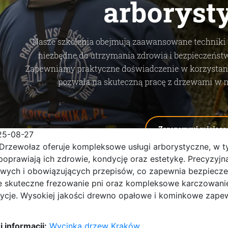
25-08-27
Drzewołaz oferuje kompleksowe usługi arborystyczne, w ty
poprawiają ich zdrowie, kondycję oraz estetykę.
Precyzyjn
owych i obowiązujących przepisów, co zapewnia bezpiecz
e skuteczne frezowanie pni oraz kompleksowe karczowanie
ycje. Wysokiej jakości drewno opałowe i kominkowe zapew
 informacji:
Wycinka drzew Kraków