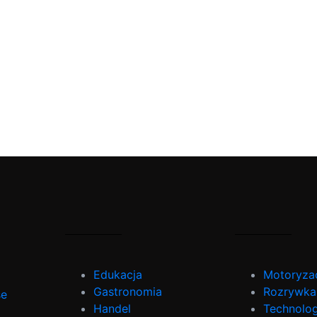
Edukacja
Motoryza
Gastronomia
Rozrywka
se
Handel
Technolog