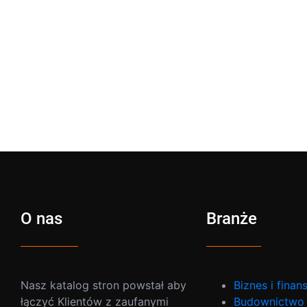
O nas
Branże
Nasz katalog stron powstał aby
Biznes i finan
łączyć Klientów z zaufanymi
Budownictwo