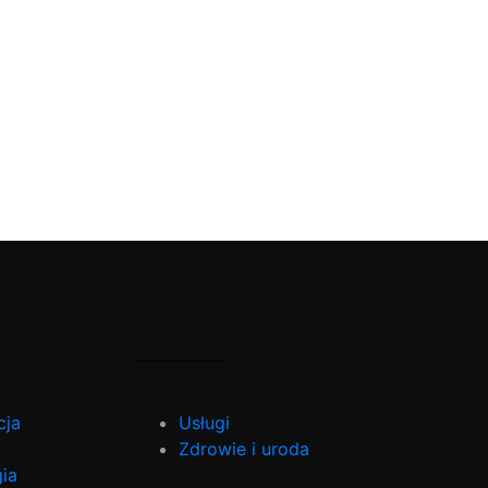
cja
Usługi
Zdrowie i uroda
ia