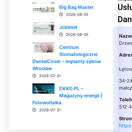
Usł
Big Bag Master
2026-08-05
Dan
Jobimet
2026-08-05
Nazwa
Drze
Centrum
Stomatologiczne
Adre
DentalCover – implanty zębów
Wrocław
Łętow
2026-07-31
34-24
małop
DKKD.PL –
Magazyny energii |
Telef
Fotowoltaika
512 
2026-07-31
Stron
https