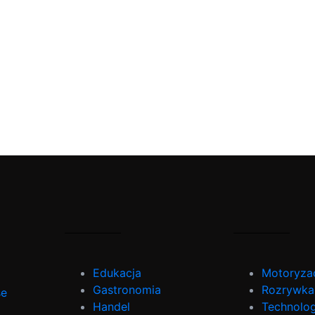
Edukacja
Motoryza
Gastronomia
Rozrywka
se
Handel
Technolog