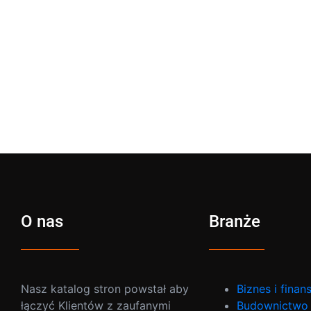
O nas
Branże
Nasz katalog stron powstał aby
Biznes i finan
łączyć Klientów z zaufanymi
Budownictwo