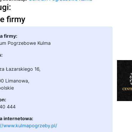
ugi:
e firmy
 firmy:
rum Pogrzebowe Kulma
s:
za Łazarskiego 16
,
00 Limanowa
,
olskie
on:
240 444
a internetowa:
://www.kulmapogrzeby.pl/