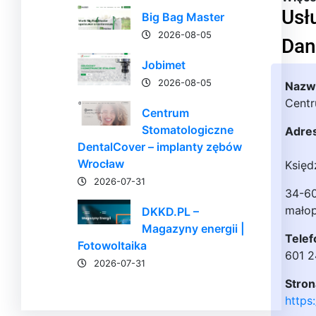
Usł
Big Bag Master
2026-08-05
Dan
Jobimet
2026-08-05
Nazwa
Cent
Centrum
Stomatologiczne
Adre
DentalCover – implanty zębów
Wrocław
Księd
2026-07-31
34-6
małop
DKKD.PL –
Magazyny energii |
Telef
Fotowoltaika
601 
2026-07-31
Stron
https