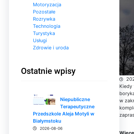
Motoryzacja
Pozostałe
Rozrywka
Technologia
Turystyka
Usługi
Zdrowie i uroda
Ostatnie wpisy
20
Kiedy 
boryka
Niepubliczne
w zakr
Terapeutyczne
komple
Przedszkole Aleja Motyli w
zapras
Białymstoku
2026-08-06
Więcej