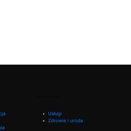
cja
Usługi
Zdrowie i uroda
ia