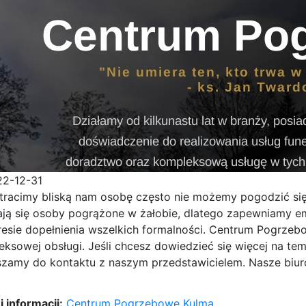
22-12-31
tracimy bliską nam osobę często nie możemy pogodzić się
ją się osoby
pogrążone w żałobie, dlatego zapewniamy em
esie dopełnienia wszelkich formalności. Centrum Pogrzebo
ksowej obsługi. Jeśli chcesz dowiedzieć się więcej na te
zamy do kontaktu z naszym przedstawicielem. Nasze biuro
 informacji:
Centrum Pogrzebowe Kulma