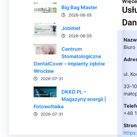
Więcej
Big Bag Master
Usł
2026-08-05
Dan
Jobimet
2026-08-05
Nazwa
Biuro
Centrum
Stomatologiczne
Adre
DentalCover – implanty zębów
Wrocław
ul. K
2026-07-31
33-10
DKKD.PL –
małop
Magazyny energii |
Telef
Fotowoltaika
+48 1
2026-07-31
Stron
https