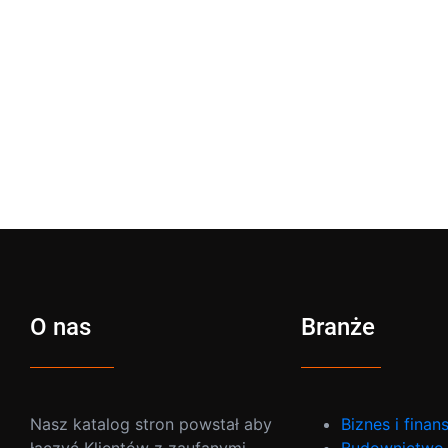
O nas
Branże
Nasz katalog stron powstał aby
Biznes i finan
łączyć Klientów z zaufanymi
Budownictwo