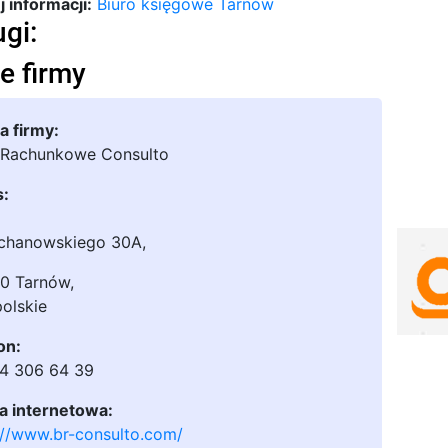
 informacji:
Biuro księgowe Tarnów
ugi:
e firmy
 firmy:
 Rachunkowe Consulto
s:
ochanowskiego 30A
,
0 Tarnów
,
olskie
on:
4 306 64 39
a internetowa:
://www.br-consulto.com/