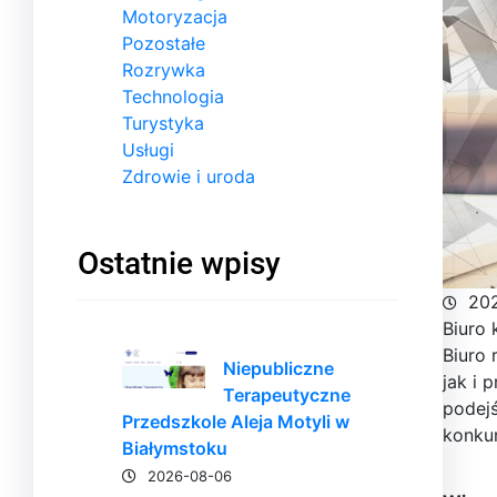
Motoryzacja
Pozostałe
Rozrywka
Technologia
Turystyka
Usługi
Zdrowie i uroda
Ostatnie wpisy
20
Biuro 
Biuro
Niepubliczne
jak i 
Terapeutyczne
podejś
Przedszkole Aleja Motyli w
konku
Białymstoku
2026-08-06