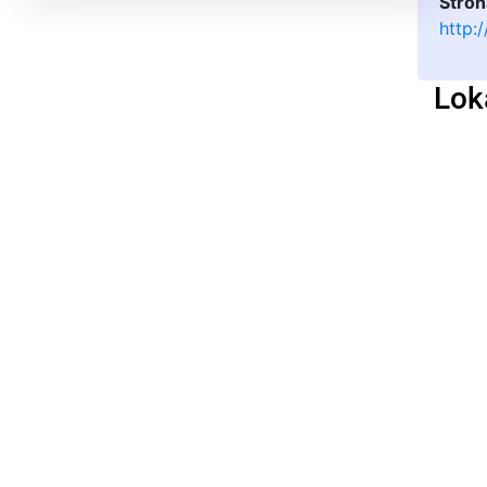
Stron
http:
Lok