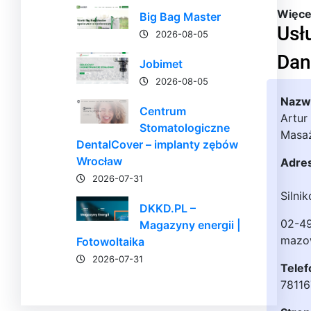
Więcej
Big Bag Master
Usł
2026-08-05
Dan
Jobimet
2026-08-05
Nazwa
Centrum
Artur
Stomatologiczne
Masa
DentalCover – implanty zębów
Wrocław
Adre
2026-07-31
Silni
DKKD.PL –
02-4
Magazyny energii |
mazo
Fotowoltaika
2026-07-31
Telef
7811