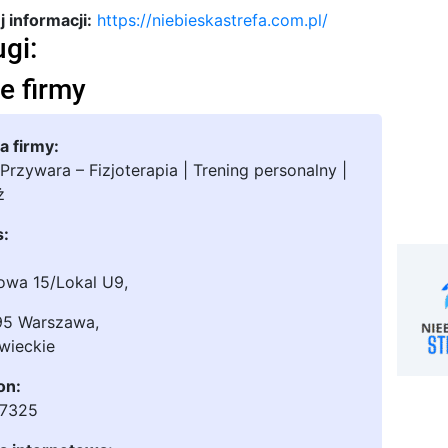
 informacji:
https://niebieskastrefa.com.pl/
ugi:
e firmy
 firmy:
 Przywara – Fizjoterapia | Trening personalny |
ż
s:
kowa 15/Lokal U9
,
95 Warszawa
,
wieckie
on:
67325